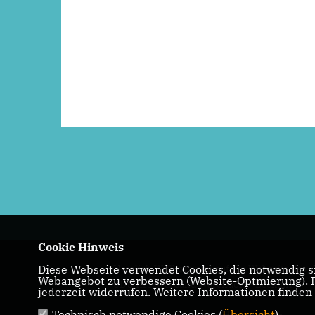
Cookie Hinweis
Diese Webseite verwendet Cookies, die notwendig si
Herzlich Willkommen auf der Webseite des
Webangebot zu verbessern (Website-Optmierung). Fü
CDU Kreisverband Warendorf - Beckum
jederzeit widerrufen. Weitere Informationen finden
Technisch notwendige Cookies (
Übersicht
)