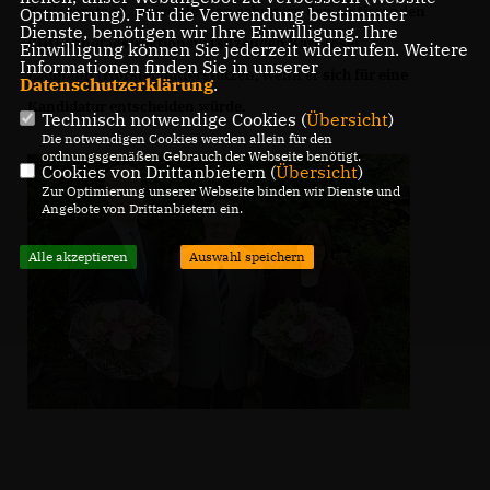
Kreisvorstand. So werde man sehr gern den amtierenden
Optmierung). Für die Verwendung bestimmter
Dienste, benötigen wir Ihre Einwilligung. Ihre
CDU-Landtagsfraktionsvorsitzenden Karl-Josef
Einwilligung können Sie jederzeit widerrufen. Weitere
Informationen finden Sie in unserer
Laumann (Hörstel) unterstützen, wenn er sich für eine
Datenschutzerklärung
.
Kandidatur entscheiden würde.
Technisch notwendige Cookies (
Übersicht
)
Die notwendigen Cookies werden allein für den
ordnungsgemäßen Gebrauch der Webseite benötigt.
Cookies von Drittanbietern (
Übersicht
)
Zur Optimierung unserer Webseite binden wir Dienste und
Angebote von Drittanbietern ein.
Alle akzeptieren
Auswahl speichern