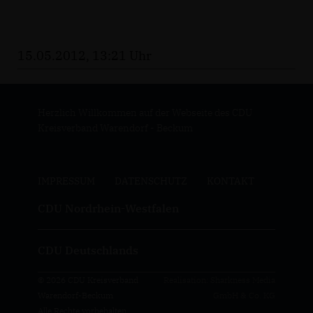
15.05.2012, 13:21 Uhr
Herzlich Willkommen auf der Webseite des CDU
Kreisverband Warendorf - Beckum
IMPRESSUM
DATENSCHUTZ
KONTAKT
CDU Nordrhein-Westfalen
CDU Deutschlands
© 2026 CDU Kreisverband
Realisation: Sharkness Media
Warendorf-Beckum
GmbH & Co. KG
Alle Rechte vorbehalten.