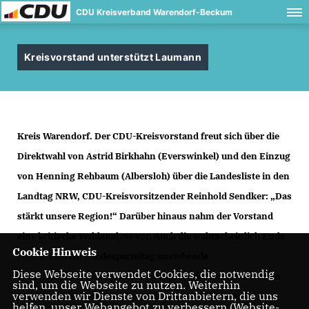
CDU Kreisverband Warendorf-Beckum
Kreisvorstand unterstützt Laumann
Kreis Warendorf. Der CDU-Kreisvorstand freut sich über die
Direktwahl von Astrid Birkhahn (Everswinkel) und den Einzug
von Henning Rehbaum (Albersloh) über die Landesliste in den
Landtag NRW, CDU-Kreisvorsitzender Reinhold Sendker: „Das
stärkt unsere Region!“ Darüber hinaus nahm der Vorstand
eine kritische Wahlanalyse vor. Auch die wahrscheinlich Ende
Cookie Hinweis
Juni auf einem Landesparteitag anstehende
Diese Webseite verwendet Cookies, die notwendig
Personalentscheidung in der Nachfolge des ausscheidenden
sind, um die Webseite zu nutzen. Weiterhin
verwenden wir Dienste von Drittanbietern, die uns
Landesvorsitzenden Norbert Röttgen war Thema im
helfen, unser Webangebot zu verbessern (Website-