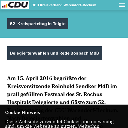
CDU Kreisverband Warendorf-Beckum
52. Kreisparteitag in Telgte
Delegiertenwahlen und Rede Bosbach MdB
Am 15. April 2016 begrüßte der
Kreisvorsitzende Reinhold Sendker MdB im
prall gefüllten Festsaal des St. Rochus
Hospitals Delegierte und Gäste zum 52.
Kreisparteitag der CDU Warendorf-Beckum.
Cookie Hinweis
Nach Delegiertenwahlen und
Diese Webseite verwendet Cookies, die notwendig
Satzungsänderungen redete Wolfgang
sind, um die Webseite zu nutzen. Weiterhin