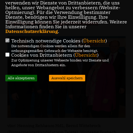
verwenden wir Dienste von Drittanbietern, die uns
Bosbach MdB zu den Anwesenden.
helfen, unser Webangebot zu verbessern (Website-
Optmierung). Für die Verwendung bestimmter
Dienste, benötigen wir Ihre Einwilligung. Ihre
Einwilligung können Sie jederzeit widerrufen. Weitere
Ergebnisse der Delegiertenwahlen
Informationen finden Sie in unserer
Datenschutzerklärung
.
Technisch notwendige Cookies (
Übersicht
)
Die notwendigen Cookies werden allein für den
ordnungsgemäßen Gebrauch der Webseite benötigt.
Cookies von Drittanbietern (
Übersicht
)
Zur Optimierung unserer Webseite binden wir Dienste und
Angebote von Drittanbietern ein.
Alle akzeptieren
Auswahl speichern
vlnr: Henning Rehbaum MdL, Bernd Wittebrock
(Bürgermeisterkandidat von Telgte), Wolfgang Bosbach