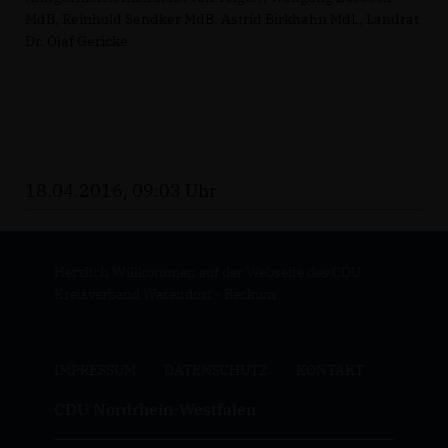
MdB, Reinhold Sendker MdB, Astrid Birkhahn MdL, Landrat
Dr. Olaf Gericke
18.04.2016, 09:03 Uhr
Herzlich Willkommen auf der Webseite des CDU
Kreisverband Warendorf - Beckum
IMPRESSUM
DATENSCHUTZ
KONTAKT
CDU Nordrhein-Westfalen