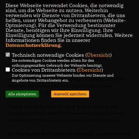
Diese Webseite verwendet Cookies, die notwendig
sind, um die Webseite zu nutzen. Weiterhin
verwenden wir Dienste von Drittanbietern, die uns
helfen, unser Webangebot zu verbessern (Website-
Optmierung). Für die Verwendung bestimmter
Dienste, benötigen wir Ihre Einwilligung. Ihre
Einwilligung können Sie jederzeit widerrufen. Weitere
Informationen finden Sie in unserer
Datenschutzerklärung
.
Technisch notwendige Cookies (
Übersicht
)
Neben Reden zur aktuellen politischen Lage von
Die notwendigen Cookies werden allein für den
Ministerpräsident Dr. Jürgen Rüttgers und CDU-
ordnungsgemäßen Gebrauch der Webseite benötigt.
Cookies von Drittanbietern (
Übersicht
)
Generalsekretär Hendrik Wüst waren die
Zur Optimierung unserer Webseite binden wir Dienste und
Antragsberatungen zum Leitantrag "Gemeinsam für NRW -
Angebote von Drittanbietern ein.
Chancen der demografischen Entwicklung nutzen"
Hauptbestandteil der Tagung.
Alle akzeptieren
Auswahl speichern
"Politik wird in der Zukunft stark demografiebezogen
ausgerichtet sein", mist CDU-Kreisvorsitzender Reinhold
Sendker dem Parteitag signalwirkende Bedeutung zu.
Die Delegierten der Kreispartei sahen sich besonders durch