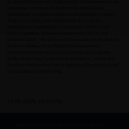
die ganzheitlichen und umfassenden Themenbereiche im
Leitantrag repräsentiert. So sind eine menschliche
Gesellschaft mit einem starken Zusammenhalt zwischen
Jungen und Alten, eine Gesellschaft, die auch den
kommenden Generationen Chancen auf Teilhabe und
Entfaltung bietet, Schlüsselaufgaben der CDU für die
nächsten Jahre. "Besonders die Kommunen im ländlichen
Raum zu stärken, ist im Hinblick auf anstehende
Kommunalwahlen ein richtiges Zeichen und auch von
großer Bedeutung für den Kreis Warendorf", waren sich
Sendkers Stellvertreter Astrid Birkhahn (Everswinkel) und
Florian Dirszus (Oelde) einig.
16.06.2008, 10:32 Uhr
Herzlich Willkommen auf der Webseite des CDU