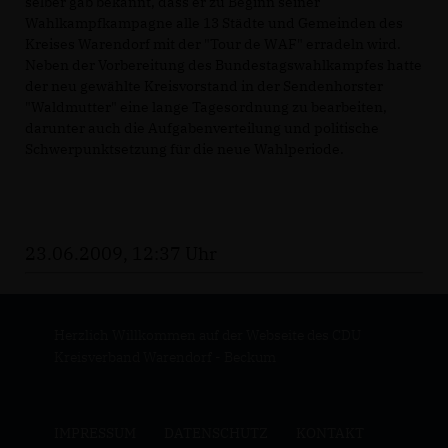
selber gab bekannt, dass er zu Beginn seiner
Wahlkampfkampagne alle 13 Städte und Gemeinden des
Kreises Warendorf mit der "Tour de WAF" erradeln wird.
Neben der Vorbereitung des Bundestagswahlkampfes hatte
der neu gewählte Kreisvorstand in der Sendenhorster
"Waldmutter" eine lange Tagesordnung zu bearbeiten,
darunter auch die Aufgabenverteilung und politische
Schwerpunktsetzung für die neue Wahlperiode.
23.06.2009, 12:37 Uhr
Herzlich Willkommen auf der Webseite des CDU
Kreisverband Warendorf - Beckum
IMPRESSUM
DATENSCHUTZ
KONTAKT