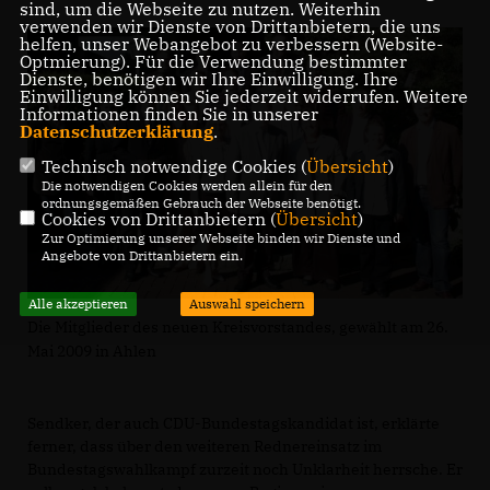
sind, um die Webseite zu nutzen. Weiterhin
verwenden wir Dienste von Drittanbietern, die uns
helfen, unser Webangebot zu verbessern (Website-
Optmierung). Für die Verwendung bestimmter
Dienste, benötigen wir Ihre Einwilligung. Ihre
Einwilligung können Sie jederzeit widerrufen. Weitere
Informationen finden Sie in unserer
Datenschutzerklärung
.
Technisch notwendige Cookies (
Übersicht
)
Die notwendigen Cookies werden allein für den
ordnungsgemäßen Gebrauch der Webseite benötigt.
Cookies von Drittanbietern (
Übersicht
)
Zur Optimierung unserer Webseite binden wir Dienste und
Angebote von Drittanbietern ein.
Alle akzeptieren
Auswahl speichern
Die Mitglieder des neuen Kreisvorstandes, gewählt am 26.
Mai 2009 in Ahlen
Sendker, der auch CDU-Bundestagskandidat ist, erklärte
ferner, dass über den weiteren Rednereinsatz im
Bundestagswahlkampf zurzeit noch Unklarheit herrsche. Er