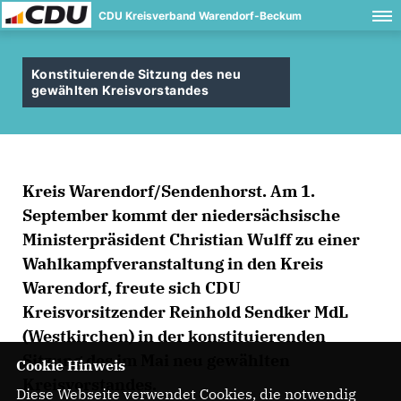
CDU Kreisverband Warendorf-Beckum
Konstituierende Sitzung des neu
gewählten Kreisvorstandes
Kreis Warendorf/Sendenhorst.
Am 1.
September kommt der niedersächsische
Ministerpräsident Christian Wulff zu einer
Wahlkampfveranstaltung in den Kreis
Warendorf, freute sich CDU
Kreisvorsitzender Reinhold Sendker MdL
(Westkirchen) in der konstituierenden
Sitzung des im Mai neu gewählten
Cookie Hinweis
Kreisvorstandes.
Diese Webseite verwendet Cookies, die notwendig