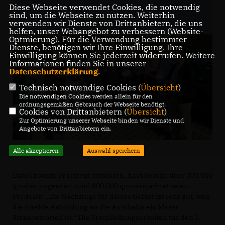
Diese Webseite verwendet Cookies, die notwendig
sind, um die Webseite zu nutzen. Weiterhin
verwenden wir Dienste von Drittanbietern, die uns
helfen, unser Webangebot zu verbessern (Website-
Optmierung). Für die Verwendung bestimmter
Dienste, benötigen wir Ihre Einwilligung. Ihre
Einwilligung können Sie jederzeit widerrufen. Weitere
Informationen finden Sie in unserer
Datenschutzerklärung
.
Technisch notwendige Cookies (
Übersicht
)
Die notwendigen Cookies werden allein für den
ordnungsgemäßen Gebrauch der Webseite benötigt.
Cookies von Drittanbietern (
Übersicht
)
Zur Optimierung unserer Webseite binden wir Dienste und
Angebote von Drittanbietern ein.
Alle akzeptieren
Auswahl speichern
Dabei konnte er erfreut berichten, dass bereits über 300.000
qm der insgesamt rund 800.000 qm vermarktet seien.
Predeick: „Die Nachfrage für dieses Gebiet ist sehr gut, weil
die direkte Anbindung an die Autobahn ein klarer
Standortvorteil ist.“ Die Erschließungsarbeiten für den 1.