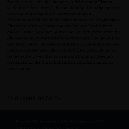
Bauabschnitt seien fast beendet und die ersten Firmen
siedeln sich bereits im Gebiet an. Reinhold Sendker sprach
von einer mustergültigen interkommunalen
Zusammenarbeit und lobte insbesondere den langjährigen
Einsatz von Oeldes Bürgermeister Helmut Predeick für
dieses Gebiet. Sendker: „Aurea hat Leuchtturmfunktion für
die Region und unterstreicht die wirtschaftliche Bedeutung
der Stadt Oelde.“ Insgesamt zeigten sich die Mitglieder des
Kreisvorstandes über die wirtschaftliche Entwicklung im
Gebiet erfreut, weil dies auch als Anstrengung gesehen
werden kann, die Wirtschaftskrise möglichst schnell zu
überwinden.
29.04.2009, 09:53 Uhr
Herzlich Willkommen auf der Webseite des CDU
Kreisverband Warendorf - Beckum