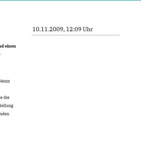
10.11.2009, 12:09 Uhr
nd einen
r
Heinz
e die
tellung
inden