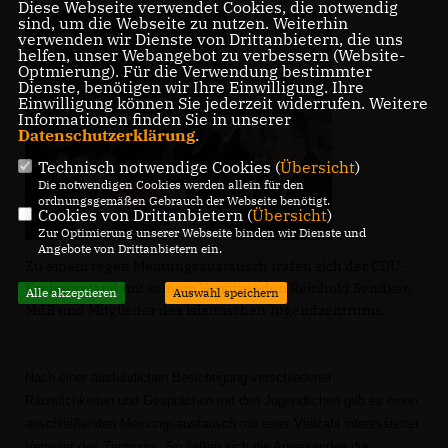
Diese Webseite verwendet Cookies, die notwendig
sind, um die Webseite zu nutzen. Weiterhin
verwenden wir Dienste von Drittanbietern, die uns
helfen, unser Webangebot zu verbessern (Website-
Optmierung). Für die Verwendung bestimmter
Dienste, benötigen wir Ihre Einwilligung. Ihre
Einwilligung können Sie jederzeit widerrufen. Weitere
Informationen finden Sie in unserer
Datenschutzerklärung
.
Technisch notwendige Cookies (
Übersicht
)
Die notwendigen Cookies werden allein für den
ordnungsgemäßen Gebrauch der Webseite benötigt.
Cookies von Drittanbietern (
Übersicht
)
Zur Optimierung unserer Webseite binden wir Dienste und
Angebote von Drittanbietern ein.
Zu einem regen Meinungsaustausch trafen sich der CDU-
Kreisvorstand mit seinem Vorsitzenden Reinhold Sendker,
Alle akzeptieren
Auswahl speichern
MdB und Mitglieder des islamischen Jugendzentrums.
Nach einer ausführlichen Besichtigung verschiedener
Räumlichkeiten und Gesprächen mit den Jugendlichen gab es einen
anschließenden Meinungsaustausch mit einer Vielzahl interessierter
Vertreter des Zentrums. So ließen sich die Anwesenden die