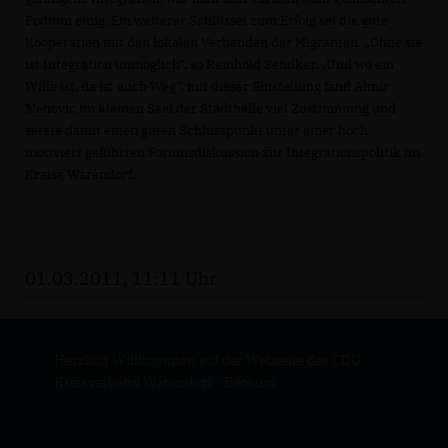
Podium einig. Ein weiterer Schlüssel zum Erfolg sei die gute
Kooperation mit den lokalen Verbänden der Migranten. „Ohne sie
ist Integration unmöglich“, so Reinhold Sendker. „Und wo ein
Wille ist, da ist auch Weg“, mit dieser Einstellung fand Almir
Mehovic im kleinen Saal der Stadthalle viel Zustimmung und
setzte damit einen guten Schlusspunkt unter einer hoch
motiviert geführten Forumsdiskussion zur Integrationspolitik im
Kreise Warendorf.
01.03.2011, 11:11 Uhr
Herzlich Willkommen auf der Webseite des CDU
Kreisverband Warendorf - Beckum