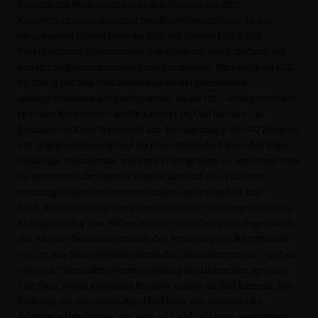
Podium. Die Moderation lag in den Händen des CDU
Kreisvorsitzenden Reinhold Sendker (Westkirchen). In den
vergangenen Jahren habe die CDU auf diesem Politikfeld
Verantwortung übernommen, vor allem mit der Schaffung des
ersten Integrationsministeriums bundesweit. Man stehe als CDU
im Dialog mit den Verbänden und sei bei zahlreichen
Alltagsproblemen Ansprechpartner, so der CDU-Kreisparteichef.
In einem Kurzbericht stellte Landrat Dr. Olaf Gericke die
Situation im Kreis Warendorf dar. Bei den knapp 50.000 Bürgern
mit Migrationshintergrund im Kreis Warendorf, biete der Kreis
vielfältige Maßnahmen, wie das FIT Programm an, um Integration
zu optimieren. Dr. Gericke wies zu dem auf eine Fülle von
meinungsbildenden Veranstaltungen im Kreisgebiet hin.
Auch die umstrittene Rede des türkischen Ministerpräsidenten
Erdogan schlug ihre Wellen und war natürlich auch Gegenstand
der Ahlener Diskussionsrunde. Die Förderung der Bilingualität
vor Ort, wie beispielsweise durch das „Rucksackprojekt“, war ein
weiteres Thema. Eine Vorrangstellung der türkischen Sprache
hält Ugur Dogan allerdings für alles andere als Ziel führend. Das
Erlernen der deutschen Sprache bleibe der Schlüssel für
gelungene Integration, war man sich auf dem bunt gemischten