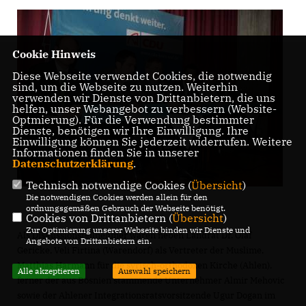
Cookie Hinweis
Diese Webseite verwendet Cookies, die notwendig
sind, um die Webseite zu nutzen. Weiterhin
verwenden wir Dienste von Drittanbietern, die uns
helfen, unser Webangebot zu verbessern (Website-
Optmierung). Für die Verwendung bestimmter
Dienste, benötigen wir Ihre Einwilligung. Ihre
Einwilligung können Sie jederzeit widerrufen. Weitere
Informationen finden Sie in unserer
Datenschutzerklärung
.
Technisch notwendige Cookies (
Übersicht
)
Die notwendigen Cookies werden allein für den
ordnungsgemäßen Gebrauch der Webseite benötigt.
Cookies von Drittanbietern (
Übersicht
)
Zur Optimierung unserer Webseite binden wir Dienste und
Als Diskussionsteilnehmer waren neben Landrat Dr. Olaf
Angebote von Drittanbietern ein.
Gericke, Veli Firtina (Warendorf) als Vertreter der Muslime,
Matthias Harmann für die syrisch-orthodoxen Kirche (Ahlen),
Alle akzeptieren
Auswahl speichern
ferner der aus Bosnien stammende Unternehmer Almir Mehovic
sowie der Ahlener Integrationsratsvorsitzende Ugur Dogan im