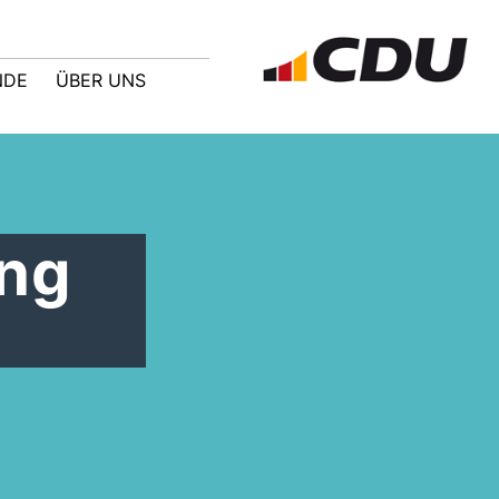
NDE
ÜBER UNS
ung