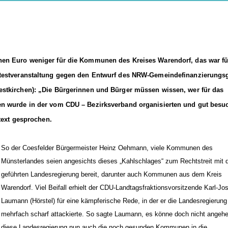
onen Euro weniger für die Kommunen des Kreises Warendorf, das war fü
otestveranstaltung gegen den Entwurf des NRW-Gemeindefinanzierungs
stkirchen): „Die Bürgerinnen und Bürger müssen wissen, wer für das
en wurde in der vom CDU – Bezirksverband organisierten und gut besu
rtext gesprochen.
So der Coesfelder Bürgermeister Heinz Oehmann, viele Kommunen des
Münsterlandes seien angesichts dieses „Kahlschlages“ zum Rechtstreit mit 
geführten Landesregierung bereit, darunter auch Kommunen aus dem Kreis
Warendorf. Viel Beifall erhielt der CDU-Landtagsfraktionsvorsitzende Karl-Jo
Laumann (Hörstel) für eine kämpferische Rede, in der er die Landesregierung
mehrfach scharf attackierte. So sagte Laumann, es könne doch nicht angeh
diese Landesregierung nun auch die noch gesunden Kommunen in die