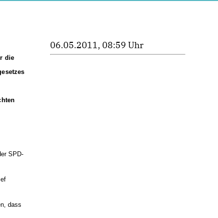
06.05.2011, 08:59 Uhr
r die
gesetzes
chten
der SPD-
sef
en, dass