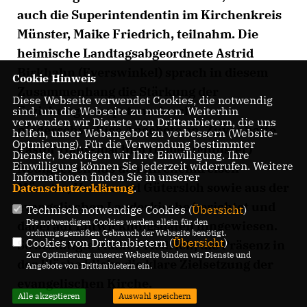
auch die Superintendentin im Kirchenkreis
Münster, Maike Friedrich, teilnahm. Die
heimische Landtagsabgeordnete Astrid
Birkhahn (Everswinkel) sprach in diesem
Cookie Hinweis
Zusammenhang die Stärkung der
Diese Webseite verwendet Cookies, die notwendig
Erziehungskompetenz durch
sind, um die Webseite zu nutzen. Weiterhin
verwenden wir Dienste von Drittanbietern, die uns
niederschwellige Angebote an. Zuvor hatte
helfen, unser Webangebot zu verbessern (Website-
Optmierung). Für die Verwendung bestimmter
Pastor Hans-Joachim Hamer (Münster)
Dienste, benötigen wir Ihre Einwilligung. Ihre
Einwilligung können Sie jederzeit widerrufen. Weitere
Neuigkeiten aus den Kirchenkreisen
Informationen finden Sie in unserer
Münster, Hamm und Gütersloh sowie aus der
Datenschutzerklärung
.
evangelischen Landeskirche berichtet und
Technisch notwendige Cookies (
Übersicht
)
Die notwendigen Cookies werden allein für den
dabei auf Entwicklungsdaten hingewiesen.
ordnungsgemäßen Gebrauch der Webseite benötigt.
Cookies von Drittanbietern (
Übersicht
)
So bestätigte Maike Friedrich, die Präsenz in
Zur Optimierung unserer Webseite binden wir Dienste und
der Fläche bliebe die klare Zielsetzung der
Angebote von Drittanbietern ein.
evangelischen Kirche.
Alle akzeptieren
Auswahl speichern