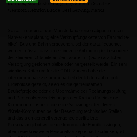
Dufhues, Rudi Luster-Haggeney, Stephan Schulze-
Westhoff, Heinrich Budde, Resi Gerwing, Marku
So sei in der unter den Münsterlandkreisen abgestimmten
Nahverkehrsplanung eine Verknüpfungskette von Fahrrad (e-
bike), Bus und Bahn vorgesehen, bei der darauf geachtet
werden müsse, dass eine sinnvolle Anbindung insbesondere
der kleineren Ortsteile an Zentralorte mit (fach-) ärztlicher
Versorgung gesichert bleibe oder hergestellt werde. Ein sehr
wichtiges Kriterium für die CDU. Zudem habe die
interkommunale Zusammenarbeit der letzten Jahre gute
Ergebnisse gezeigt, seien es die gemeinsamen
Bauhofprojekte oder die Übernahme der Rechnungsprüfung
und Personalserviceleistungen des Kreises für einzelne
Kommunen. Insbesondere die Schwierigkeiten diverser
#Kreis-Kommunen bei der Besetzung technischer Stellen
und das sich generell verengende qualifizierte
Personalangebot werde die kommunale Familie zwingen,
über neue kreisweite Personalkonzepte nachzudenken, ist