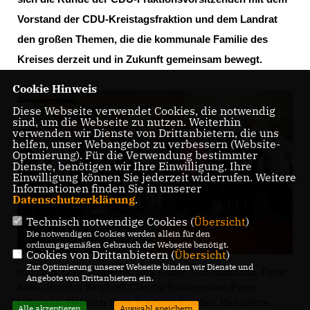
Vorstand der CDU-Kreistagsfraktion und dem Landrat
den großen Themen, die die kommunale Familie des
Kreises derzeit und in Zukunft gemeinsam bewegt.
Cookie Hinweis
Diese Webseite verwendet Cookies, die notwendig
sind, um die Webseite zu nutzen. Weiterhin
verwenden wir Dienste von Drittanbietern, die uns
helfen, unser Webangebot zu verbessern (Website-
Optmierung). Für die Verwendung bestimmter
Dienste, benötigen wir Ihre Einwilligung. Ihre
Einwilligung können Sie jederzeit widerrufen. Weitere
Informationen finden Sie in unserer
Datenschutzerklärung
.
Technisch notwendige Cookies (
Übersicht
)
Die notwendigen Cookies werden allein für den
ordnungsgemäßen Gebrauch der Webseite benötigt.
Cookies von Drittanbietern (
Übersicht
)
Zur Optimierung unserer Webseite binden wir Dienste und
von links: Guido Gutsche, Dirk Folker, Rolf Möllmann, Peter
Angebote von Drittanbietern ein.
Abke, Henrich Berghoff, Claudia Niedermeier, Peter
Lehmann, Heinrich Töns, Frederik Büscher, Hannelore
Alle akzeptieren
Auswahl speichern