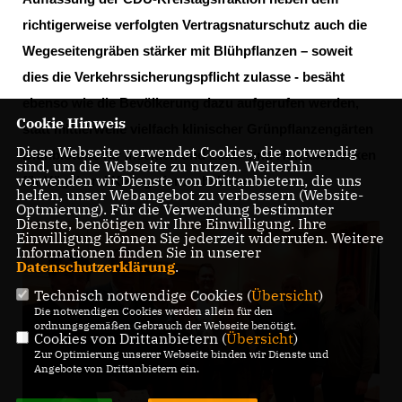
richtigerweise verfolgten Vertragsnaturschutz auch die
Wegeseitengräben stärker mit Blühpflanzen – soweit
dies die Verkehrssicherungspflicht zulasse - besäht
ebenso wie die Bevölkerung dazu aufgerufen werden,
Cookie Hinweis
statt mittlerweile vielfach klinischer Grünpflanzengärten
Diese Webseite verwendet Cookies, die notwendig
Blühbiotope für Insekten und Laub- und Holzabfallecken
sind, um die Webseite zu nutzen. Weiterhin
verwenden wir Dienste von Drittanbietern, die uns
für Vögel und Kleingetier zu belassen.
helfen, unser Webangebot zu verbessern (Website-
Optmierung). Für die Verwendung bestimmter
Dienste, benötigen wir Ihre Einwilligung. Ihre
Einwilligung können Sie jederzeit widerrufen. Weitere
Informationen finden Sie in unserer
Datenschutzerklärung
.
Technisch notwendige Cookies (
Übersicht
)
Die notwendigen Cookies werden allein für den
ordnungsgemäßen Gebrauch der Webseite benötigt.
Cookies von Drittanbietern (
Übersicht
)
Zur Optimierung unserer Webseite binden wir Dienste und
Angebote von Drittanbietern ein.